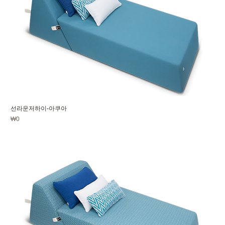
선라운저하이-아쿠아
가격
₩0