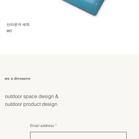
선라운저 세트
가격
₩0
we a dmosone
outdoor space design &
outdoor product design
Email address
*