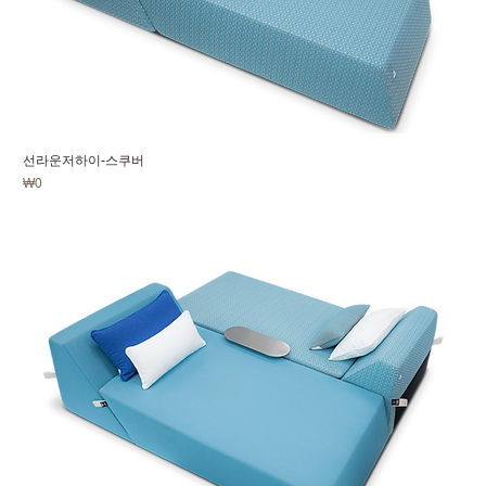
선라운저하이-스쿠버
가격
₩0