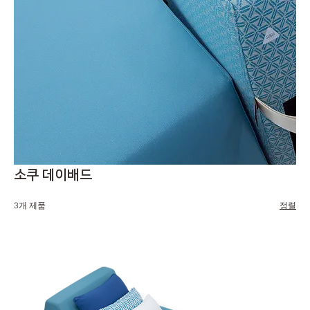
소쿠 데이배드
3개 제품
정렬