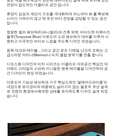
중문 색달 해수욕장이 한눈에 내려다보는 절벽 위에 위치해 있는
전망이 압도적인 더클리프 공간 입니다.
휴양지 감성과 계단식 구조를 극대화하여 파노라마 뷰 를 확보해
시야가 가려지지 않고 탁 트인 바다 전망을 감당할 수 있는 공간
입니다.
청량한 컬러 페브릭(티파니컬러)과 건축 외벽, 비비드한 터쿼이즈
블루(Turquoise Blue) 아웃도어 소파 패브릭이 대비를 이루어 시
원하고 이국적인 바이브 느낌을 주도록 디자인 되었습니다.
원목 데크와 테이블 , 그리고 공간 로프 디테일 난간의 조화는 고
급스러운 마리나(Marina)나 비치 클럽 분위기를 연출 합니다.
디모스원 디자인의 비치 시리즈는 더클리프 야외공간 핵심인 데
이베드 스타일의 소파와 미니멀한 원목 테이블을 디자인하여 공
간 디자인이 완성 되었습니다.
아웃도어 기능성 페브릭과 가구 핵심소제인 '셀에어드라이폼'의
내장으로 유지관리와 태풍에도 날아가지 않는 필로우 쿠션 설계
로 극한의 환경에서쾌적한 상태를 유지하도록 디자인 설계 되었
습니다.