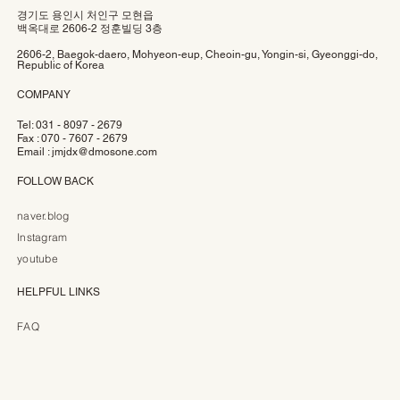
경기도 용인시 처인구 모현읍
백옥대로 2606-2 정훈빌딩 3층
2606-2, Baegok-daero, Mohyeon-eup, Cheoin-gu, Yongin-si, Gyeonggi-do,
Republic of Korea
COMPANY
Tel: 031 - 8097 - 2679
Fax : 070 - 7607 - 2679
Email :
jmjdx@dmosone.com
FOLLOW BACK
naver.blog
Instagram
youtube
HELPFUL LINKS
FAQ