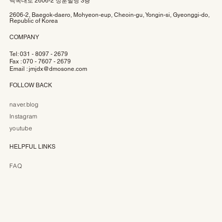
백옥대로 2606-2 정훈빌딩 3층
2606-2, Baegok-daero, Mohyeon-eup, Cheoin-gu, Yongin-si, Gyeonggi-do,
Republic of Korea
COMPANY
Tel: 031 - 8097 - 2679
Fax : 070 - 7607 - 2679
Email :
jmjdx@dmosone.com
FOLLOW BACK
naver.blog
Instagram
youtube
HELPFUL LINKS
FAQ