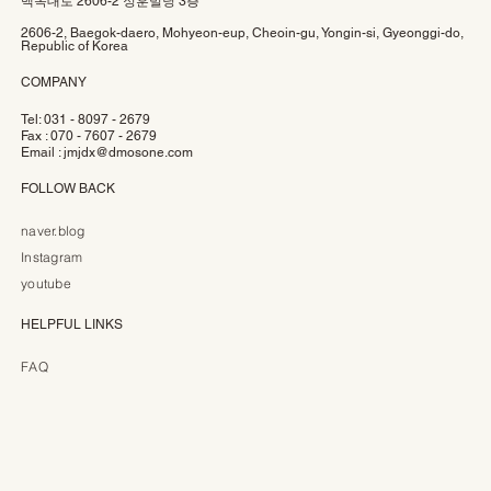
백옥대로 2606-2 정훈빌딩 3층
2606-2, Baegok-daero, Mohyeon-eup, Cheoin-gu, Yongin-si, Gyeonggi-do,
Republic of Korea
COMPANY
Tel: 031 - 8097 - 2679
Fax : 070 - 7607 - 2679
Email :
jmjdx@dmosone.com
FOLLOW BACK
naver.blog
Instagram
youtube
HELPFUL LINKS
FAQ