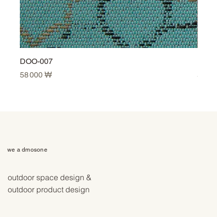
DOO-007
DOO-
Prix
Prix
58 000 ₩
58 0
we a dmosone
outdoor space design &
outdoor product design