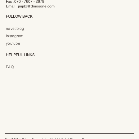
Fax : 070 - 7607 - 2679
Email :
jmjdx@dmosone.com
FOLLOW BACK
naver.blog
Instagram
youtube
HELPFUL LINKS
FAQ