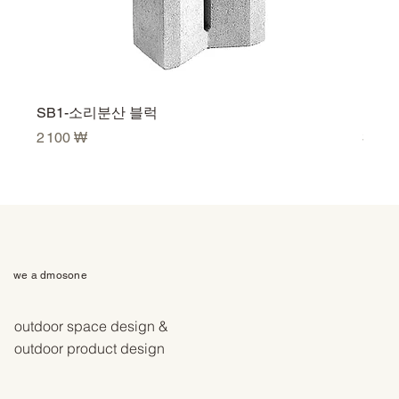
SB1-소리분산 블럭
U500
Prix
Prix
2 100 ₩
3 50
we a dmosone
outdoor space design &
outdoor product design