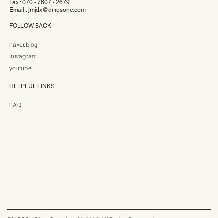
Fax : 070 - 7607 - 2679
Email :
jmjdx@dmosone.com
FOLLOW BACK
naver.blog
Instagram
youtube
HELPFUL LINKS
FAQ