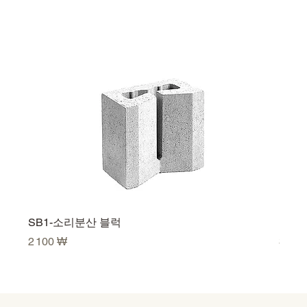
SB1-소리분산 블럭
U500
Prix
Prix
2 100 ₩
3 50