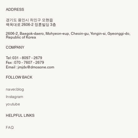
ADDRESS
경기도 용인시 처인구 모현읍
백옥대로 2606-2 정훈빌딩 3층
2606-2, Baegok-daero, Mohyeon-eup, Cheoin-gu, Yongin-si, Gyeonggi-do,
Republic of Korea
COMPANY
Tel: 031 - 8097 - 2679
Fax : 070 - 7607 - 2679
Email :
jmjdx@dmosone.com
FOLLOW BACK
naver.blog
Instagram
youtube
HELPFUL LINKS
FAQ