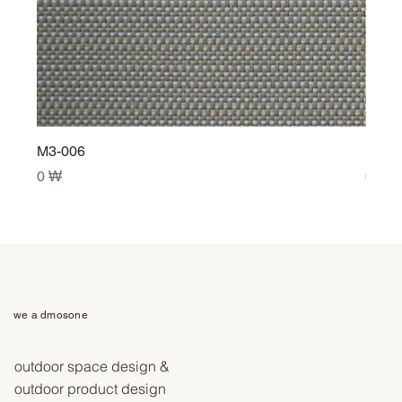
M3-006
M3-0
Prix
Prix
0 ₩
0 ₩
we a dmosone
outdoor space design &
outdoor product design