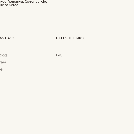
-gu, Yongin-si, Gyeonggi-do,
ic of Korea
OW BACK
HELPFUL LINKS
blog
FAQ
gram
be