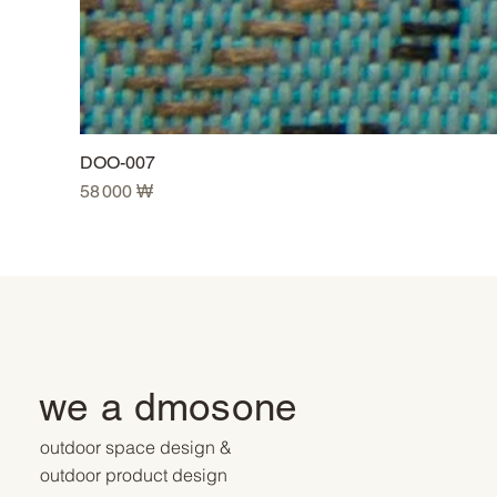
DOO-007
Prix
58 000 ₩
we a dmosone
outdoor space design &
outdoor product design