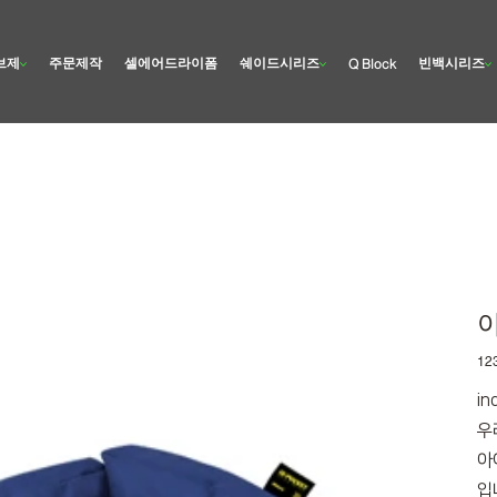
브제
주문제작
셀에어드라이폼
쉐이드시리즈
빈백시리즈
Q Block
Prix
12
in
우
아
입