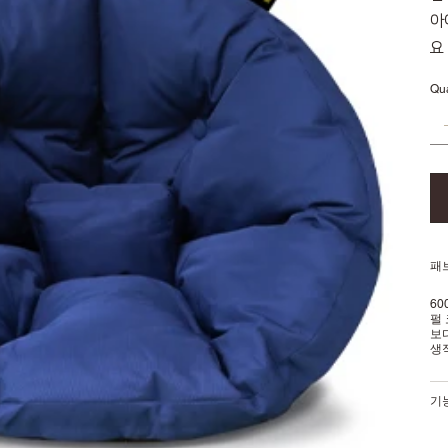
아
요
Qua
패브
6
펄
보
생
기