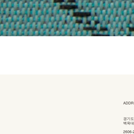
ADDR
경기도
백옥대로
2606-