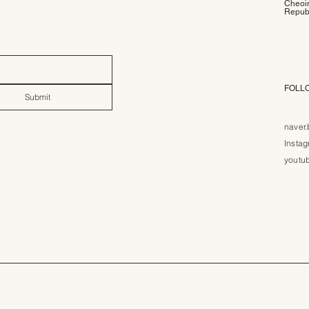
Cheoin
Republ
FOLL
Submit
naver.
Insta
youtu