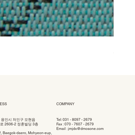
DOO-006
Prix
58 000 ₩
ESS
COMPANY
 용인시 처인구 모현읍
Tel: 031 - 8097 - 2679
 2606-2 정훈빌딩 3층
Fax : 070 - 7607 - 2679
Email :
jmjdx@dmosone.com
2, Baegok-daero, Mohyeon-eup,