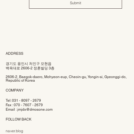
Submit
ADDRESS
경기도 용인시 처인구 모현읍
백옥대로 2606-2 정훈빌딩 3층
2606-2, Baegok-daero, Mohyeon-eup, Cheoin-gu, Yongin-si, Gyeonggi-do,
Republic of Korea
COMPANY
Tel: 031 - 8097 - 2679
Fax : 070 - 7607 - 2679
Email :
jmjdx@dmosone.com
FOLLOW BACK
naver.blog