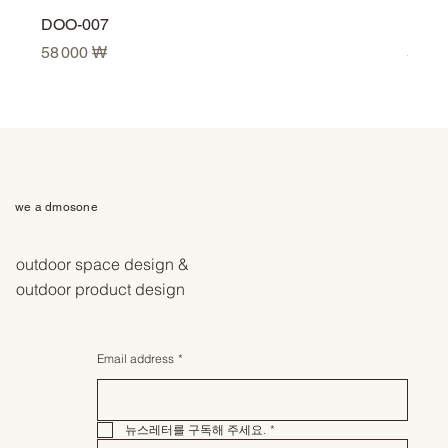
DOO-007
DOO-
Prix
Prix
58 000 ₩
58 0
we a dmosone
outdoor space design &
outdoor product design
Email address
*
뉴스레터를 구독해 주세요.
*