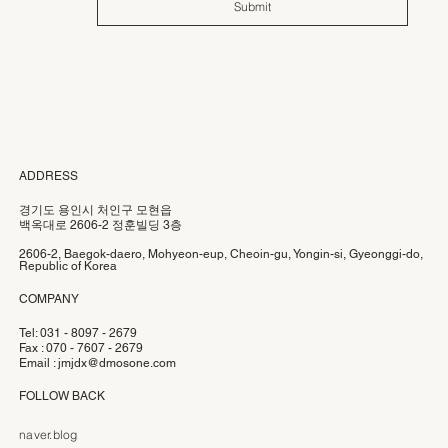
Submit
ADDRESS
경기도 용인시 처인구 모현읍
백옥대로 2606-2 정훈빌딩 3층
2606-2, Baegok-daero, Mohyeon-eup, Cheoin-gu, Yongin-si, Gyeonggi-do,
Republic of Korea
COMPANY
Tel: 031 - 8097 - 2679
Fax : 070 - 7607 - 2679
Email :
jmjdx@dmosone.com
FOLLOW BACK
naver.blog