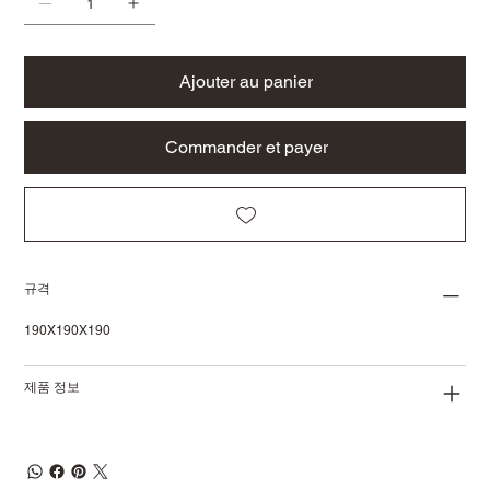
Ajouter au panier
Commander et payer
규격
190X190X190
제품 정보