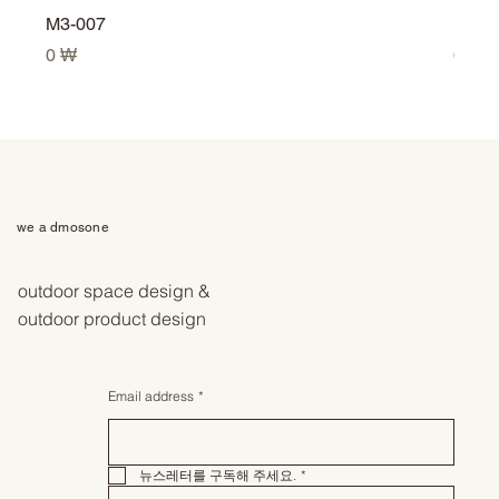
M3-007
M3-0
Prix
Prix
0 ₩
0 ₩
we a dmosone
outdoor space design &
outdoor product design
Email address
*
뉴스레터를 구독해 주세요.
*