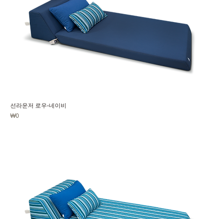
선라운저 로우-네이비
価格
₩0