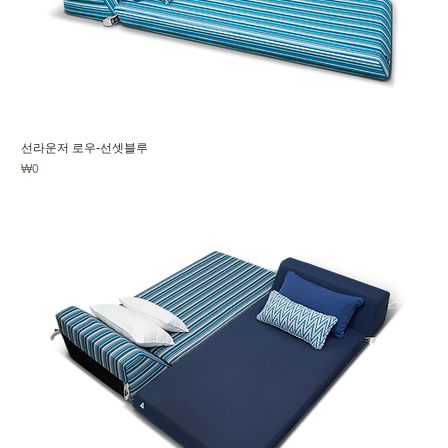
선라운저 로우-선셋블루
価格
₩0