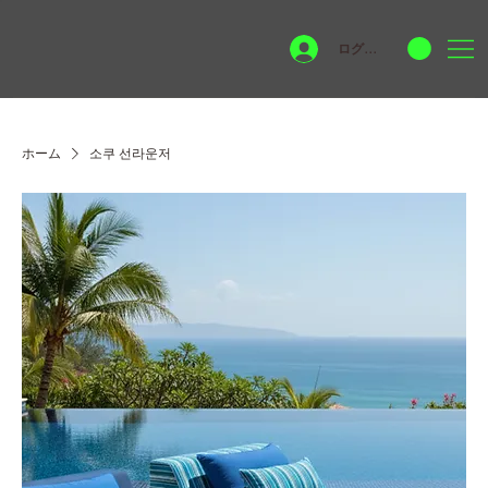
ログイン
ホーム
소쿠 선라운저