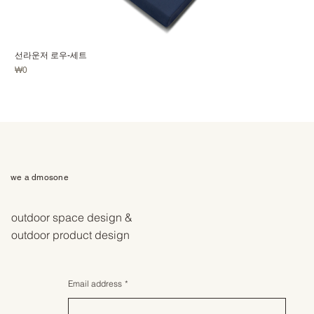
선라운저 로우-세트
価格
₩0
we a dmosone
outdoor space design &
outdoor product design
Email address
*