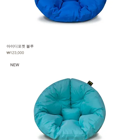
아이디포켓 블루
価格
₩123,000
NEW