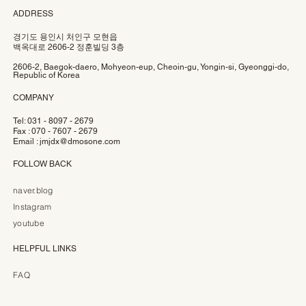
ADDRESS
경기도 용인시 처인구 모현읍
백옥대로 2606-2 정훈빌딩 3층
2606-2, Baegok-daero, Mohyeon-eup, Cheoin-gu, Yongin-si, Gyeonggi-do,
Republic of Korea
COMPANY
Tel: 031 - 8097 - 2679
Fax : 070 - 7607 - 2679
Email :
jmjdx@dmosone.com
FOLLOW BACK
naver.blog
Instagram
youtube
HELPFUL LINKS
FAQ