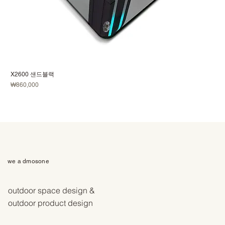
X2600 샌드블랙
価格
₩860,000
we a dmosone
outdoor space design &
outdoor product design