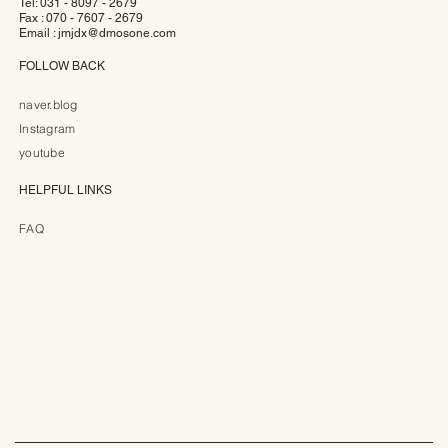
Tel: 031 - 8097 - 2679
Fax : 070 - 7607 - 2679
Email :
jmjdx@dmosone.com
FOLLOW BACK
naver.blog
Instagram
youtube
HELPFUL LINKS
FAQ