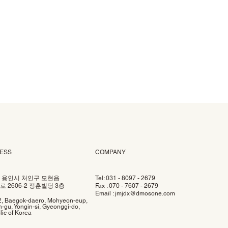
ESS
COMPANY
 용인시 처인구 모현읍
Tel: 031 - 8097 - 2679
 2606-2 정훈빌딩 3층
Fax : 070 - 7607 - 2679
Email :
jmjdx@dmosone.com
2, Baegok-daero, Mohyeon-eup,
-gu, Yongin-si, Gyeonggi-do,
ic of Korea