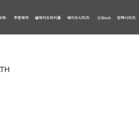
브제
주문제작
셀에어드라이폼
쉐이드시리즈
빈백시리즈
Q Block
TH