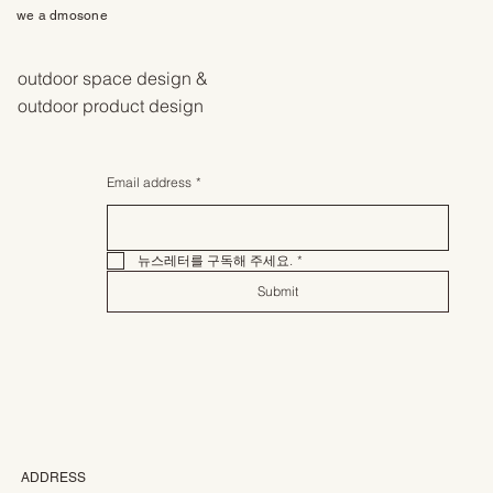
we a dmosone
outdoor space design &
outdoor product design
Email address
*
뉴스레터를 구독해 주세요.
*
Submit
ADDRESS