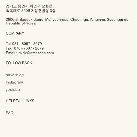
경기도 용인시 처인구 모현읍
백옥대로 2606-2 정훈빌딩 3층
2606-2, Baegok-daero, Mohyeon-eup, Cheoin-gu, Yongin-si, Gyeonggi-do,
Republic of Korea
COMPANY
Tel: 031 - 8097 - 2679
Fax : 070 - 7607 - 2679
Email :
jmjdx@dmosone.com
FOLLOW BACK
naver.blog
Instagram
youtube
HELPFUL LINKS
FAQ