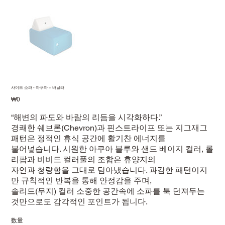
사이드 소파 - 아쿠아 + 바닐라
価
₩0
格
“해변의 파도와 바람의 리듬을 시각화하다.”
경쾌한 쉐브론(Chevron)과 핀스트라이프 또는 지그재그
패턴은 정적인 휴식 공간에 활기찬 에너지를
불어넣습니다. 시원한 아쿠아 블루와 샌드 베이지 컬러, 롤
리팝과 비비드 컬러풀의 조합은 휴양지의
자연과 청량함을 그대로 담아냈습니다. 과감한 패턴이지
만 규칙적인 반복을 통해 안정감을 주며,
솔리드(무지) 컬러 소중한 공간속에 소파를 툭 던져두는
것만으로도 감각적인 포인트가 됩니다.
数量