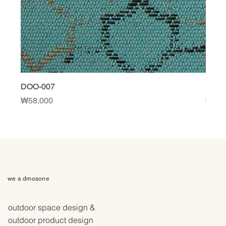
DOO-007
DOO-
価格
価格
₩58,000
₩58,
we a dmosone
outdoor space design &
outdoor product design