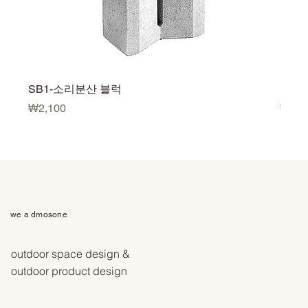
SB1-소리분산 블럭
U500
価格
価格
₩2,100
₩3,5
we a dmosone
outdoor space design &
outdoor product design