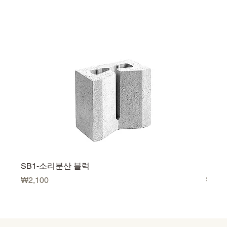
SB1-소리분산 블럭
U500
価格
価格
₩2,100
₩3,5