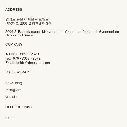
ADDRESS
경기도 용인시 처인구 모현읍
백옥대로 2606-2 정훈빌딩 3층
2606-2, Baegok-daero, Mohyeon-eup, Cheoin-gu, Yongin-si, Gyeonggi-do,
Republic of Korea
COMPANY
Tel: 031 - 8097 - 2679
Fax : 070 - 7607 - 2679
Email :
jmjdx@dmosone.com
FOLLOW BACK
naver.blog
Instagram
youtube
HELPFUL LINKS
FAQ