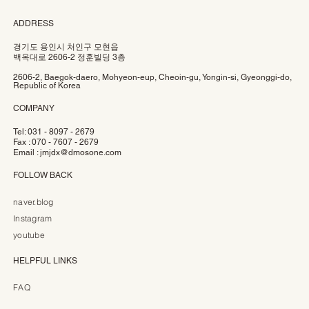
ADDRESS
경기도 용인시 처인구 모현읍
백옥대로 2606-2 정훈빌딩 3층
2606-2, Baegok-daero, Mohyeon-eup, Cheoin-gu, Yongin-si, Gyeonggi-do,
Republic of Korea
COMPANY
Tel: 031 - 8097 - 2679
Fax : 070 - 7607 - 2679
Email :
jmjdx@dmosone.com
FOLLOW BACK
naver.blog
Instagram
youtube
HELPFUL LINKS
FAQ