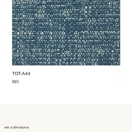
TOT-A44
TOT-
価格
価格
₩0
₩0
we a dmosone