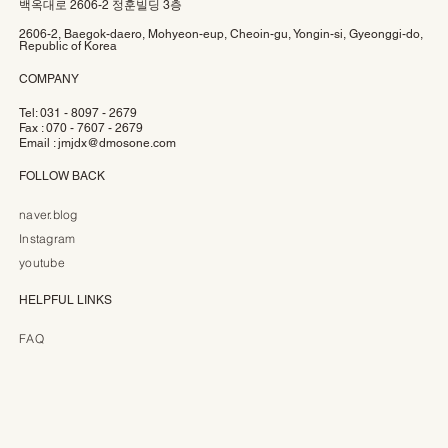
백옥대로 2606-2 정훈빌딩 3층
2606-2, Baegok-daero, Mohyeon-eup, Cheoin-gu, Yongin-si, Gyeonggi-do,
Republic of Korea
COMPANY
Tel: 031 - 8097 - 2679
Fax : 070 - 7607 - 2679
Email :
jmjdx@dmosone.com
FOLLOW BACK
naver.blog
Instagram
youtube
HELPFUL LINKS
FAQ