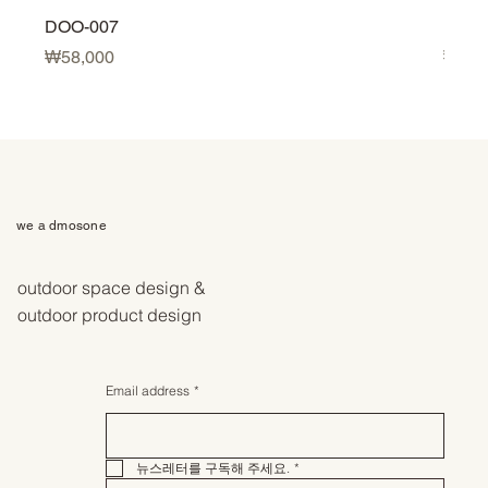
DOO-007
DOO-
価格
価格
₩58,000
₩58,
we a dmosone
outdoor space design &
outdoor product design
Email address
*
뉴스레터를 구독해 주세요.
*