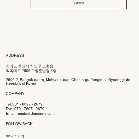
Submit
ADDRESS
경기도 용인시 처인구 모현읍
백옥대로 2606-2 정훈빌딩 3층
2606-2, Baegok-daero, Mohyeon-eup, Cheoin-gu, Yongin-si, Gyeonggi-do,
Republic of Korea
COMPANY
Tel: 031 - 8097 - 2679
Fax : 070 - 7607 - 2679
Email :
jmjdx@dmosone.com
FOLLOW BACK
naver.blog