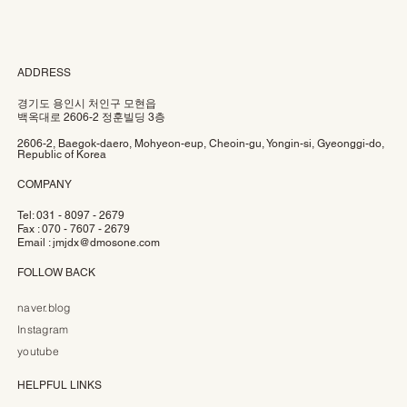
ADDRESS
경기도 용인시 처인구 모현읍
백옥대로 2606-2 정훈빌딩 3층
2606-2, Baegok-daero, Mohyeon-eup, Cheoin-gu, Yongin-si, Gyeonggi-do,
Republic of Korea
COMPANY
Tel: 031 - 8097 - 2679
Fax : 070 - 7607 - 2679
Email :
jmjdx@dmosone.com
FOLLOW BACK
naver.blog
Instagram
youtube
HELPFUL LINKS