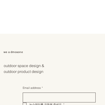
we a dmosone
outdoor space design &
outdoor product design
Email address
*
뉴스레터를 구독해 주세요.
*