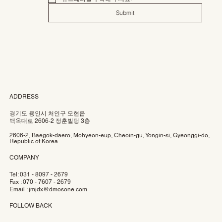
Submit
ADDRESS
경기도 용인시 처인구 모현읍
백옥대로 2606-2 정훈빌딩 3층
2606-2, Baegok-daero, Mohyeon-eup, Cheoin-gu, Yongin-si, Gyeonggi-do,
Republic of Korea
COMPANY
Tel: 031 - 8097 - 2679
Fax : 070 - 7607 - 2679
Email :
jmjdx@dmosone.com
FOLLOW BACK