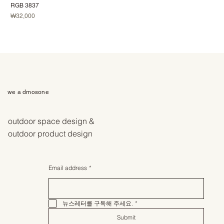
RGB 3837
가격
₩32,000
we a dmosone
outdoor space design &
outdoor product design
Email address
*
뉴스레터를 구독해 주세요.
*
Submit