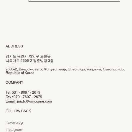
ADDRESS
경기도 용인시 처인구 모현읍
백옥대로 2606-2 정훈빌딩 3층
2606-2, Baegok-daero, Mohyeon-eup, Cheoin-gu, Yongin-si, Gyeonggi-do,
Republic of Korea
COMPANY
Tel: 031 - 8097 - 2679
Fax : 070 - 7607 - 2679
Email :
jmjdx@dmosone.com
FOLLOW BACK
naver.blog
Instagram