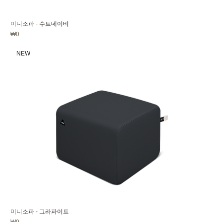
미니소파 - 수트네이비
가격
₩0
NEW
미니소파 - 그라파이트
가격