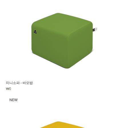
미니소파 - 바오밥
가격
₩0
NEW