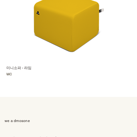
미니소파 - 라임
가격
₩0
we a dmosone