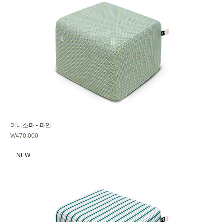
미니소파 - 파인
가격
₩470,000
NEW