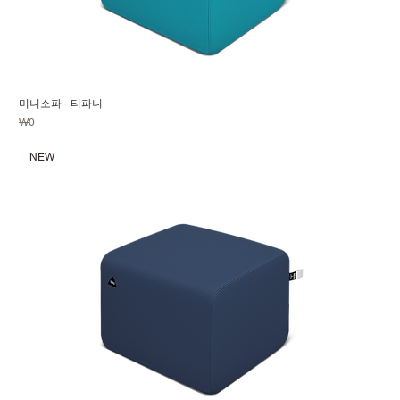
미니소파 - 티파니
가격
₩0
NEW