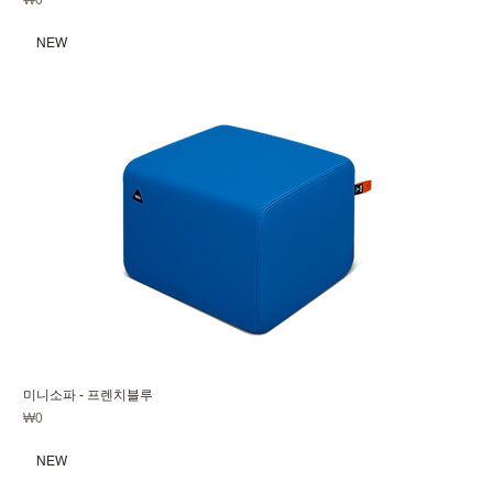
₩0
NEW
미니소파 - 프렌치블루
가격
₩0
NEW