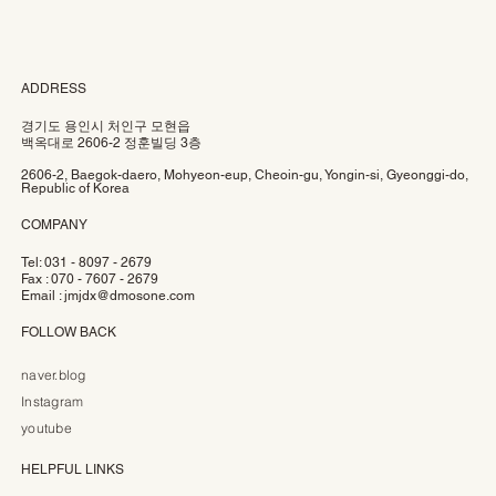
ADDRESS
경기도 용인시 처인구 모현읍
백옥대로 2606-2 정훈빌딩 3층
2606-2, Baegok-daero, Mohyeon-eup, Cheoin-gu, Yongin-si, Gyeonggi-do,
Republic of Korea
COMPANY
Tel: 031 - 8097 - 2679
Fax : 070 - 7607 - 2679
Email :
jmjdx@dmosone.com
FOLLOW BACK
naver.blog
Instagram
youtube
HELPFUL LINKS