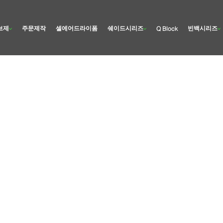
브제
주문제작
셀에어드라이폼
쉐이드시리즈
빈백시리즈
Q Block