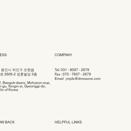
ESS
COMPANY
 용인시 처인구 모현읍
Tel: 031 - 8097 - 2679
 2606-2 정훈빌딩 3층
Fax : 070 - 7607 - 2679
Email :
jmjdx@dmosone.com
2, Baegok-daero, Mohyeon-eup,
-gu, Yongin-si, Gyeonggi-do,
ic of Korea
OW BACK
HELPFUL LINKS