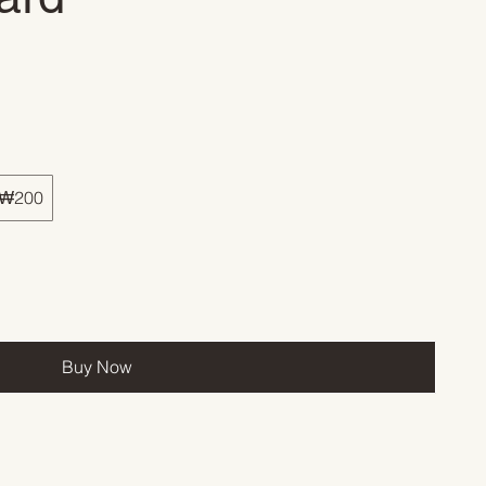
₩200
Buy Now