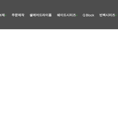
브제
주문제작
셀에어드라이폼
쉐이드시리즈
빈백시리즈
Q Block