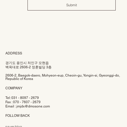
Submit
ADDRESS
경기도 용인시 처인구 모현읍
백옥대로 2606-2 정훈빌딩 3층
2606-2, Baegok-daero, Mohyeon-eup, Cheoin-gu, Yongin-si, Gyeonggi-do,
Republic of Korea
COMPANY
Tel: 031 - 8097 - 2679
Fax : 070 - 7607 - 2679
Email :
jmjdx@dmosone.com
FOLLOW BACK
naver.blog