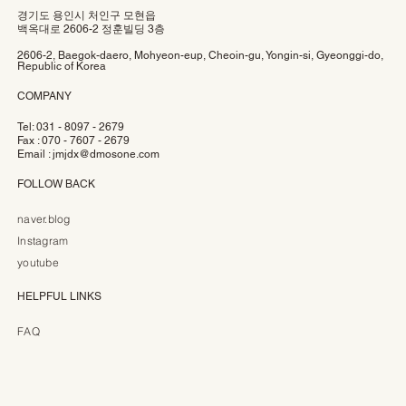
경기도 용인시 처인구 모현읍
백옥대로 2606-2 정훈빌딩 3층
2606-2, Baegok-daero, Mohyeon-eup, Cheoin-gu, Yongin-si, Gyeonggi-do,
Republic of Korea
COMPANY
Tel: 031 - 8097 - 2679
Fax : 070 - 7607 - 2679
Email :
jmjdx@dmosone.com
FOLLOW BACK
naver.blog
Instagram
youtube
HELPFUL LINKS
FAQ