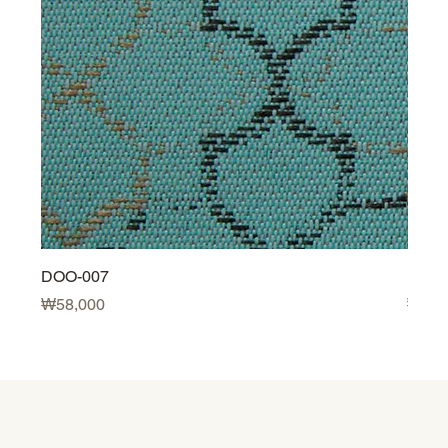
DOO-007
DOO-
Price
Price
₩58,000
₩58,