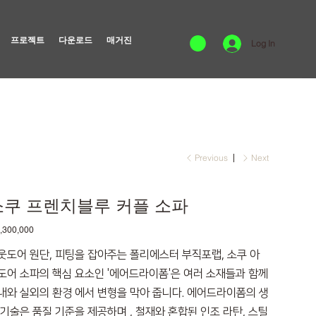
프로젝트
다운로드
매거진
Log In
Previous
Next
소쿠 프렌치블루 커플 소파
e
,300,000
웃도어 원단, 피팅을 잡아주는 폴리에스터 부직포랩, 소쿠 아
도어 소파의 핵심 요소인 '에어드라이폼'은 여러 소재들과 함께
내와 실외의 환경 에서 변형을 막아 줍니다. 에어드라이폼의 생
 기술은 품질 기준을 제공하며 , 철재와 혼합된 인조 라탄, 스틸