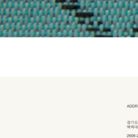
ADDR
경기도
백옥대로
2606-