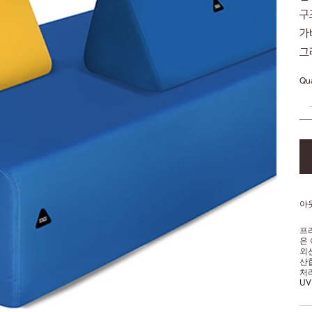
구
가
그
Qua
아
프
은
외
산
처리
U