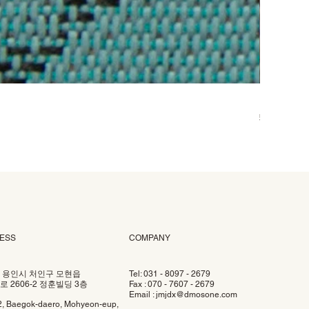
DOO-006
Price
₩58,000
ESS
COMPANY
 용인시 처인구 모현읍
Tel: 031 - 8097 - 2679
 2606-2 정훈빌딩 3층
Fax : 070 - 7607 - 2679
Email :
jmjdx@dmosone.com
2, Baegok-daero, Mohyeon-eup,