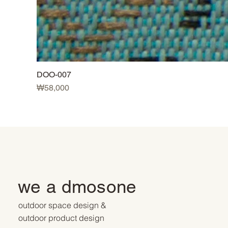
DOO-007
Price
₩58,000
we a dmosone
outdoor space design &
outdoor product design