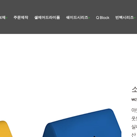
브제
주문제작
셀에어드라이폼
쉐이드시리즈
빈백시리즈
Q Block
Pric
₩2
아
웃
실
산