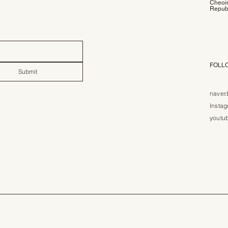
Cheoin
Republ
FOLL
Submit
naver.
Insta
youtu