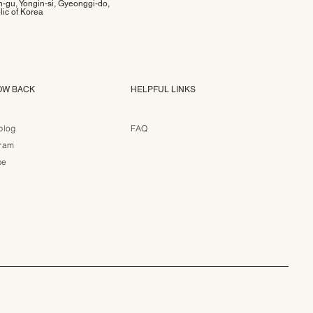
-gu, Yongin-si, Gyeonggi-do,
ic of Korea
OW BACK
HELPFUL LINKS
blog
FAQ
gram
be