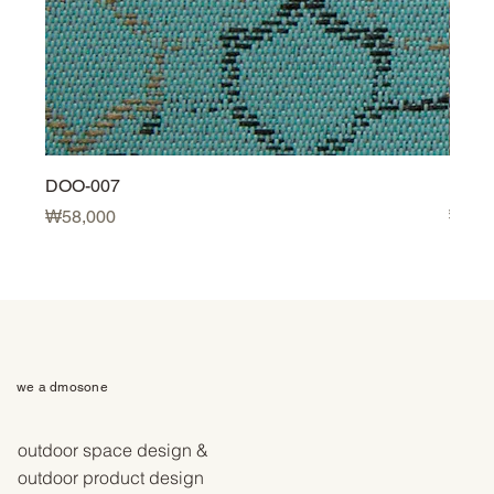
DOO-007
DOO-
Price
Price
₩58,000
₩58,
we a dmosone
outdoor space design &
outdoor product design