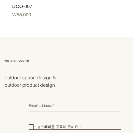
DOO-007
DOO-
Price
Price
₩58,000
₩58,
we a dmosone
outdoor space design &
outdoor product design
Email address
*
뉴스레터를 구독해 주세요.
*