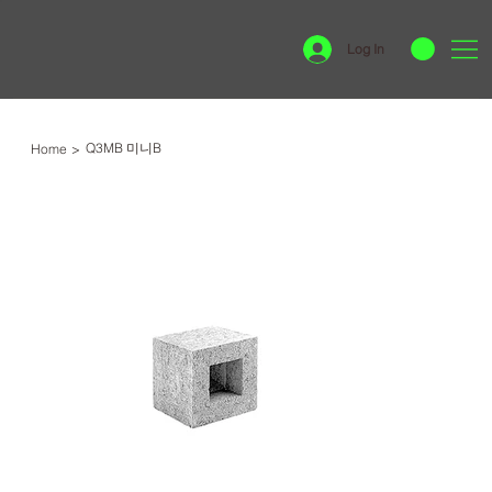
Log In
Q3MB 미니B
Home
>