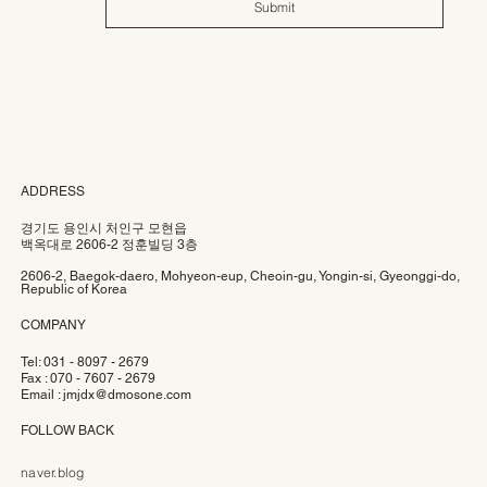
Submit
ADDRESS
경기도 용인시 처인구 모현읍
백옥대로 2606-2 정훈빌딩 3층
2606-2, Baegok-daero, Mohyeon-eup, Cheoin-gu, Yongin-si, Gyeonggi-do,
Republic of Korea
COMPANY
Tel: 031 - 8097 - 2679
Fax : 070 - 7607 - 2679
Email :
jmjdx@dmosone.com
FOLLOW BACK
naver.blog