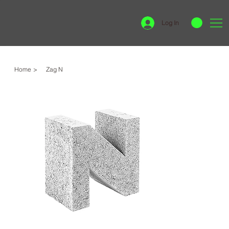
Log In
Home
>
Zag N