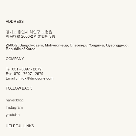
ADDRESS
경기도 용인시 처인구 모현읍
백옥대로 2606-2 정훈빌딩 3층
2606-2, Baegok-daero, Mohyeon-eup, Cheoin-gu, Yongin-si, Gyeonggi-do,
Republic of Korea
COMPANY
Tel: 031 - 8097 - 2679
Fax : 070 - 7607 - 2679
Email :
jmjdx@dmosone.com
FOLLOW BACK
naver.blog
Instagram
youtube
HELPFUL LINKS