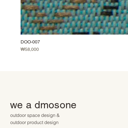
DOO-007
価格
₩58,000
we a dmosone
outdoor space design &
outdoor product design