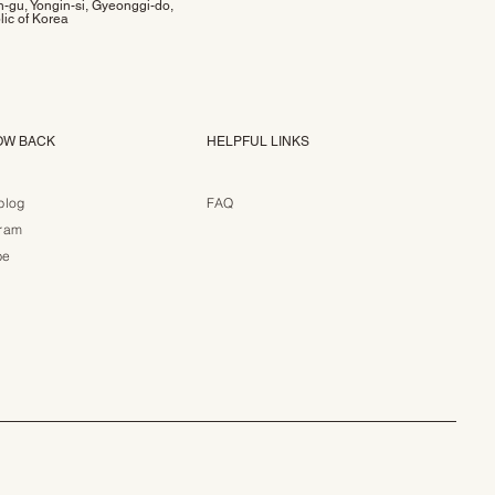
-gu, Yongin-si, Gyeonggi-do,
ic of Korea
OW BACK
HELPFUL LINKS
blog
FAQ
gram
be