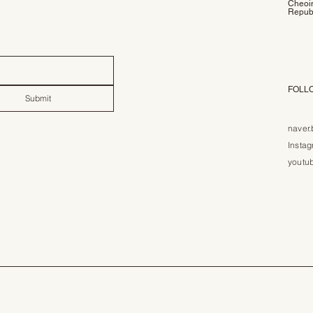
Cheoin
Republ
FOLL
Submit
naver.
Insta
youtu