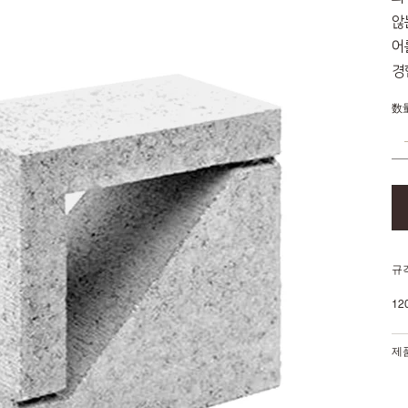
않
어
경
数
규
12
제