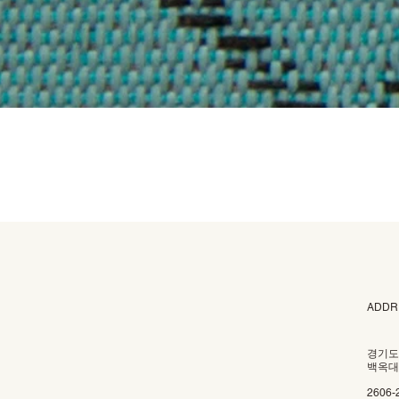
ADDR
경기도
백옥대로
2606-