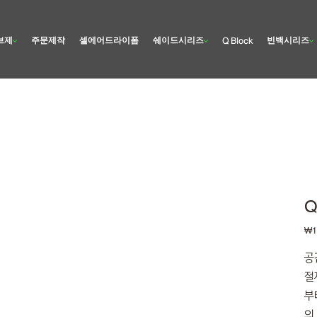
브제
주문제작
셀에어드라이폼
쉐이드시리즈
빈백시리즈
Q Block
Q
価
₩1
格
공
절
부
의