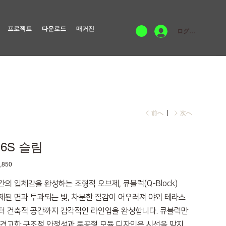
프로젝트
다운로드
매거진
ログイン
前へ
次へ
6S 슬림
,850
간의 입체감을 완성하는 조형적 오브제, 큐블럭(Q-Block)
제된 면과 투과되는 빛, 차분한 질감이 어우러져 야외 테라스
터 건축적 공간까지 감각적인 라인업을 완성합니다. 큐블럭만
 견고한 구조적 안정성과 투공형 모듈 디자인은 시선을 막지