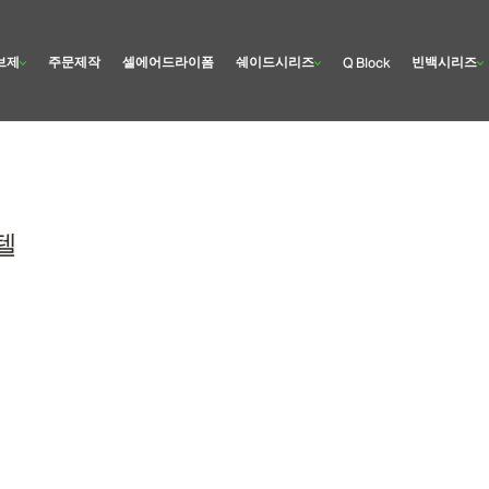
브제
주문제작
셀에어드라이폼
쉐이드시리즈
빈백시리즈
Q Block
텔