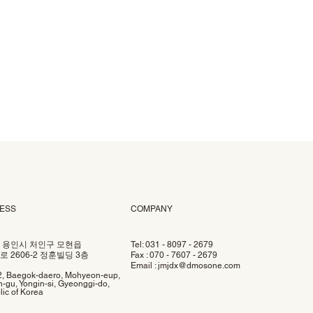
ESS
COMPANY
 용인시 처인구 모현읍
Tel: 031 - 8097 - 2679
 2606-2 정훈빌딩 3층
Fax : 070 - 7607 - 2679
Email :
jmjdx@dmosone.com
2, Baegok-daero, Mohyeon-eup,
-gu, Yongin-si, Gyeonggi-do,
ic of Korea