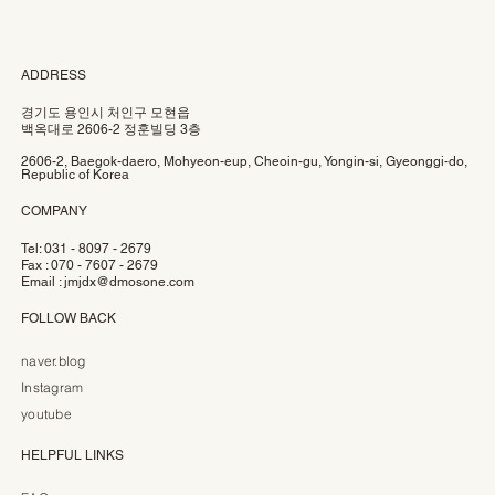
ADDRESS
경기도 용인시 처인구 모현읍
백옥대로 2606-2 정훈빌딩 3층
2606-2, Baegok-daero, Mohyeon-eup, Cheoin-gu, Yongin-si, Gyeonggi-do,
Republic of Korea
COMPANY
Tel: 031 - 8097 - 2679
Fax : 070 - 7607 - 2679
Email :
jmjdx@dmosone.com
FOLLOW BACK
naver.blog
Instagram
youtube
HELPFUL LINKS