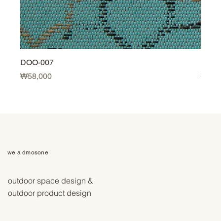
DOO-007
DOO-
가격
가격
₩58,000
₩58,
we a dmosone
outdoor space design &
outdoor product design