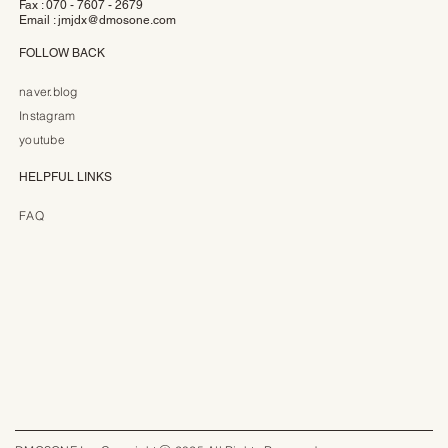
Fax : 070 - 7607 - 2679
Email :
jmjdx@dmosone.com
FOLLOW BACK
naver.blog
Instagram
youtube
HELPFUL LINKS
FAQ