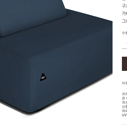
구
가
그
수
아
프
은
외
산
처리
U