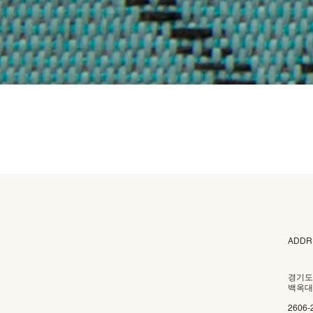
ADDR
경기도
백옥대로
2606-