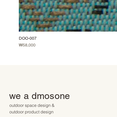
DOO-007
가격
₩58,000
we a dmosone
outdoor space design &
outdoor product design