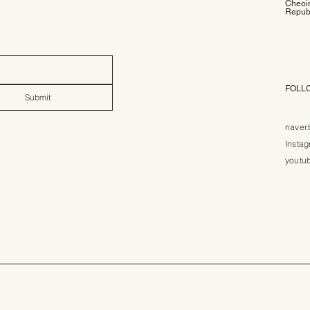
Cheoin
Republ
FOLL
Submit
naver.
Insta
youtu