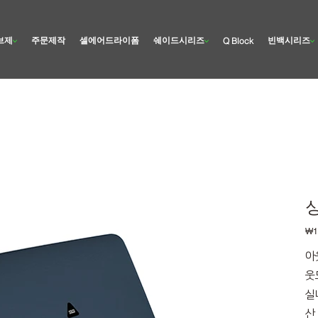
브제
주문제작
셀에어드라이폼
쉐이드시리즈
빈백시리즈
Q Block
가
₩1
격
아
웃
실
산