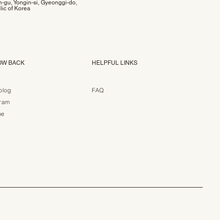
-gu, Yongin-si, Gyeonggi-do,
ic of Korea
OW BACK
HELPFUL LINKS
blog
FAQ
gram
be