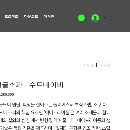
프로젝트
다운로드
매거진
로그인
이전
다음
싱글소파 - 수트네이비
,280,000
웃도어 원단, 피팅을 잡아주는 폴리에스터 부직포랩, 소쿠 아
도어 소파의 핵심 요소인 '에어드라이폼'은 여러 소재들과 함께
내와 실외의 환경 에서 변형을 막아 줍니다. 에어드라이폼의 생
 기술은 품질 기준을 제공하며 , 철재와 혼합된 인조 라탄, 스틸