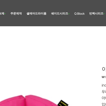
브제
주문제작
셀에어드라이폼
쉐이드시리즈
빈백시리즈
Q Block
가
₩1
격
in
우
아
입