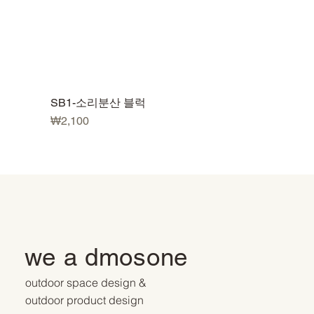
SB1-소리분산 블럭
가격
₩2,100
we a dmosone
outdoor space design &
outdoor product design