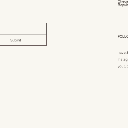
Cheoin
Republ
FOLL
Submit
naver.
Insta
youtu