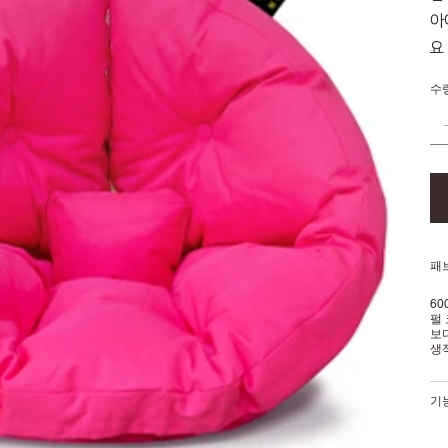
아
요
수
패브
6
펄
보
생
기