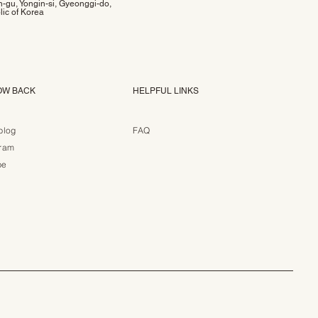
-gu, Yongin-si, Gyeonggi-do,
ic of Korea
OW BACK
HELPFUL LINKS
blog
FAQ
gram
be