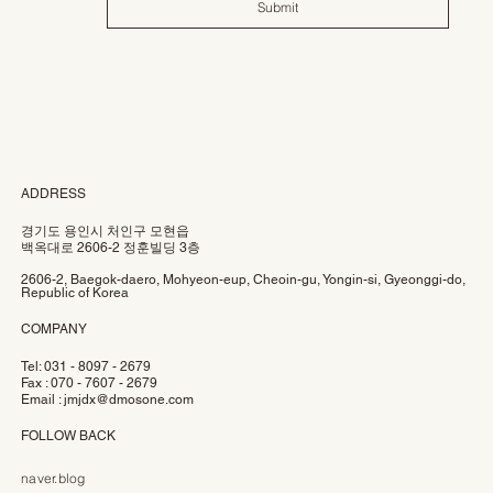
Submit
ADDRESS
경기도 용인시 처인구 모현읍
백옥대로 2606-2 정훈빌딩 3층
2606-2, Baegok-daero, Mohyeon-eup, Cheoin-gu, Yongin-si, Gyeonggi-do,
Republic of Korea
COMPANY
Tel: 031 - 8097 - 2679
Fax : 070 - 7607 - 2679
Email :
jmjdx@dmosone.com
FOLLOW BACK
naver.blog