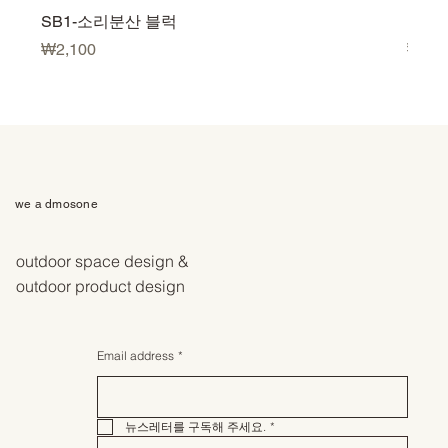
SB1-소리분산 블럭
U500
Price
Price
₩2,100
₩3,5
we a dmosone
outdoor space design &
outdoor product design
Email address
*
뉴스레터를 구독해 주세요.
*