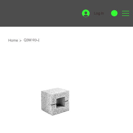
Log In
Q3M 미니
Home
>